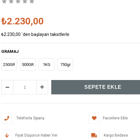
₺2.230,00
₺2.230,00
`den başlayan taksitlerle
GRAMAJ
250GR
500GR
1KG
750gr
Telefonla Sipariş
Favorilere Ekle
Fiyat Düşünce Haber Ver
Kargo Bedava