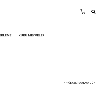
ERLEME
KURU MEYVELER
< < ÖNCEKI SAYFAYA DÖN