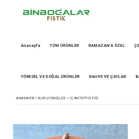
Anasayfa
TÜM ÜRÜNLER
RAMAZAN'A ÖZEL
ÇE
YÖRESEL VE DOĞAL ÜRÜNLER
KAHVE VE ÇAYLAR
B
ANASAYFA
>
KURUYEMİŞLER
>
İÇ ANTEPFISTIĞI