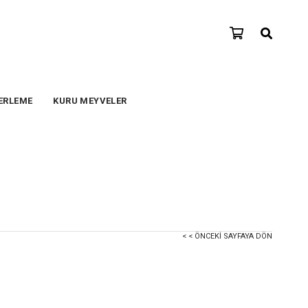
ERLEME
KURU MEYVELER
< < ÖNCEKI SAYFAYA DÖN