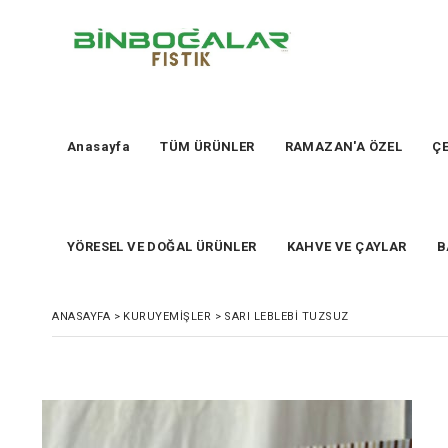
Anasayfa
TÜM ÜRÜNLER
RAMAZAN'A ÖZEL
ÇE
YÖRESEL VE DOĞAL ÜRÜNLER
KAHVE VE ÇAYLAR
B
ANASAYFA
>
KURUYEMİŞLER
>
SARI LEBLEBİ TUZSUZ