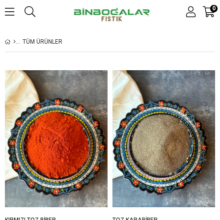
0
TÜM ÜRÜNLER
KIRMIZI TOZ BİBER
TOZ KARABİBER