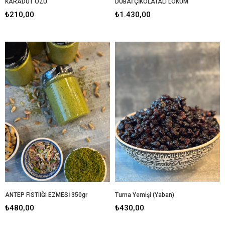
KARADUT ÖZÜ
DUBAİ ÇİKOLATALI LOKUM
₺210,00
₺1.430,00
ANTEP FISTIIĞI EZMESİ 350gr
Turna Yemişi (Yaban)
₺480,00
₺430,00