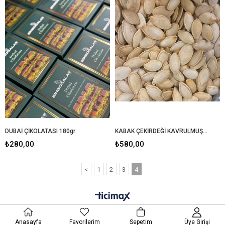
DUBAİ ÇİKOLATASI 180gr
KABAK ÇEKİRDEĞİ KAVRULMUŞ TUZSUZ
₺280,00
₺580,00
<
1
2
3
4
Anasayfa
Favorilerim
Sepetim
Üye Girişi