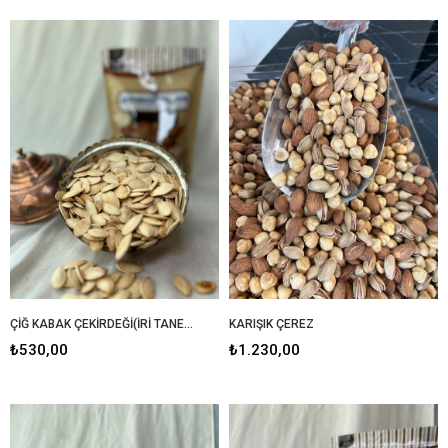
ÇİĞ KABAK ÇEKİRDEĞİ(İRİ TANELİ)
KARIŞIK ÇEREZ
₺530,00
₺1.230,00