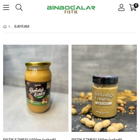
0
BAYRAM
FISTIK EZMESİ 1000gr (şekerli)
FISTIK EZMESİ 340gr (şekerli)